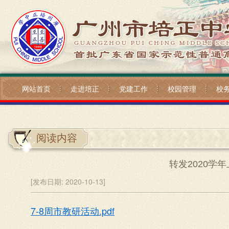
网站首页
走进培正
党建工作
校园管理
校
阅读内容
转发2020学
[发布日期:
2020-10-13]
7-8周市教研活动.pdf