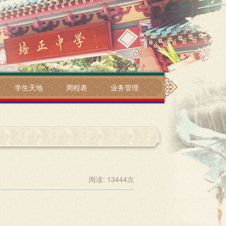
学生天地
周程表
业务管理
阅读:
13444
次