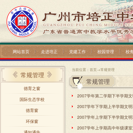
网站首页
走进培正
党建工作
校园管理
校
当前位置：
首页
→
常规管理
常规管理
常规管理
德育之窗
2007学年第二学期下半学期
国际生态学校
2007学年下学期上半学期文
德育窗
2007学年上学期下半学期文明
环保窗
通知通告