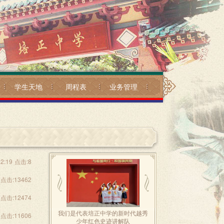
学生天地
周程表
业务管理
12:19
点击:8
点击:13462
点击:12474
我们是代表培正中学的新时代越秀
点击:11606
少年红色史迹讲解队