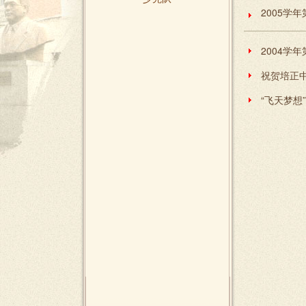
2005学
2004学
祝贺培正
“飞天梦想