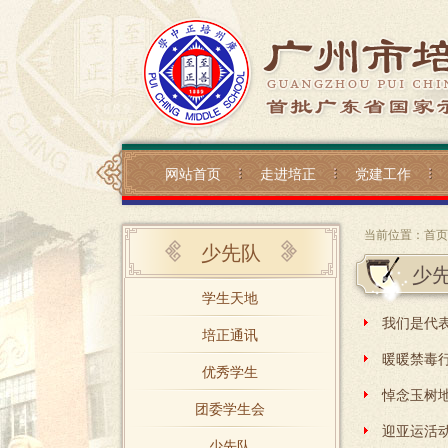
网站首页
走进培正
党建工作
当前位置：
首页
少先队
少
学生天地
培正通讯
暖暖禁毒行
优秀学生
悼念玉树
团委学生会
迎亚运活
少先队