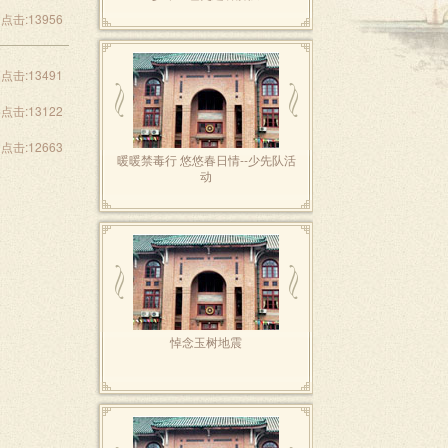
点击:13956
点击:13491
点击:13122
点击:12663
暖暖禁毒行 悠悠春日情--少先队活
动
悼念玉树地震