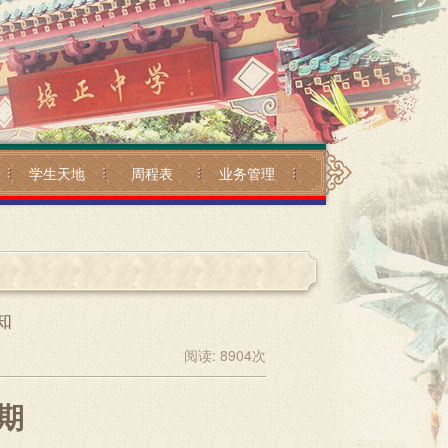
学生天地
周程表
业务管理
知
阅读:
8904
次
期