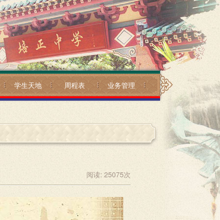
学生天地
周程表
业务管理
阅读:
25075
次