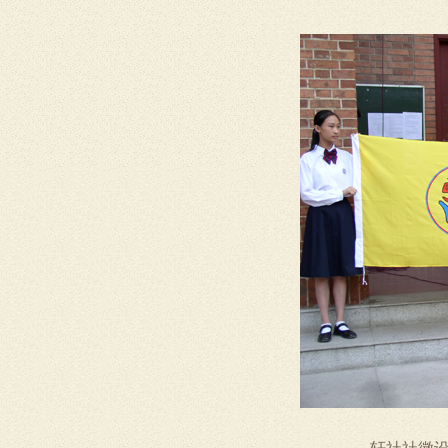
轩社社徽设