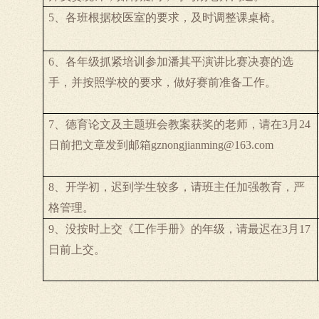
5
、各班根据校医室的要求，及时调整课桌椅。
6
、各年级抓紧培训参加潘其平演讲比赛决赛的选
手，并按照学校的要求，做好赛前准备工作。
7
、德育论文及主题班会教案获奖的老师，请在
3
月
24
日前把文章发到邮箱
gznongjianming@163.com
8
、开学初，迟到学生较多，请班主任加强教育，严
格管理。
9
、没按时上交《工作手册》的年级，请最迟在
3
月
17
日前上交。