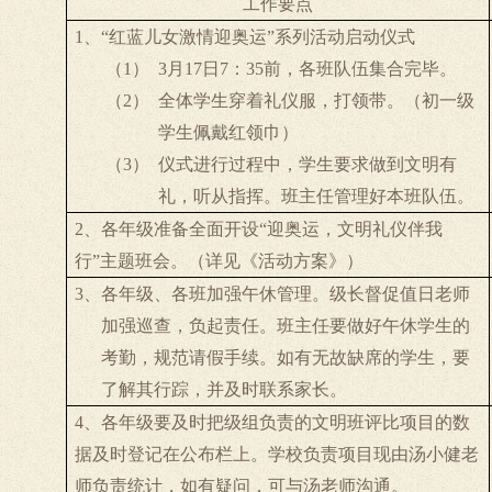
工作要点
1、
“红蓝儿女激情迎奥运”系列活动启动仪式
（1）
3
月
17
日
7
：
35
前，各班队伍集合完毕。
（2）
全体学生穿着礼仪服，打领带。（初一级
学生佩戴红领巾）
（3）
仪式进行过程中，学生要求做到文明有
礼，听从指挥。班主任管理好本班队伍。
2
、各年级准备全面开设“迎奥运，文明礼仪伴我
行”主题班会。（详见《活动方案》）
3、
各年级、各班加强午休管理。级长督促值日老师
加强巡查，负起责任。班主任要做好午休学生的
考勤，规范请假手续。如有无故缺席的学生，要
了解其行踪，并及时联系家长。
4
、各年级要及时把级组负责的文明班评比项目的数
据及时登记在公布栏上。学校负责项目现由汤小健老
师负责统计，如有疑问，可与汤老师沟通。