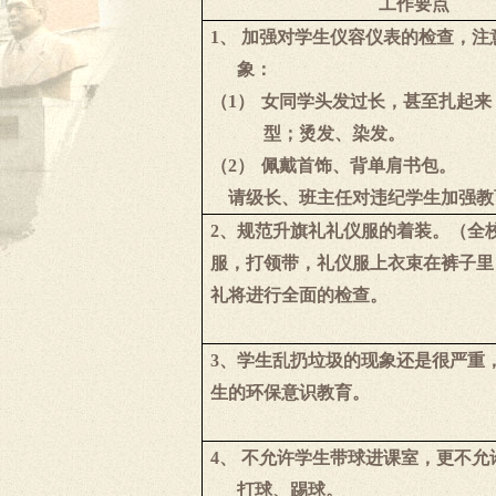
工作要点
1、
加强对学生仪容仪表的检查，注
象：
（1）
女同学头发过长，甚至扎起来
型；烫发、染发。
（2）
佩戴首饰、背单肩书包。
请级长、班主任对违纪学生加强教
2
、规范升旗礼礼仪服的着装。（全
服，打领带，礼仪服上衣束在裤子里
礼将进行全面的检查。
3
、学生乱扔垃圾的现象还是很严重
生的环保意识教育。
4、
不允许学生带球进课室，更不允
打球、踢球。