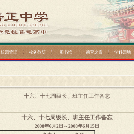
校园管理
校务教研
图书馆
德育之窗
学科园地
十六、十七周级长、班主任工作备忘
十六、十七周级长、班主任工作备忘
2008
年
6
月
2
日～
2008
年
6
月
15
日