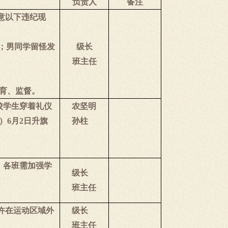
负责人
备注
意以下违纪现
；男同学留怪发
级长
班主任
育、监督。
校学生穿着礼仪
农坚明
）
6
月
2
日升旗
孙柱
，各班需加强学
级长
班主任
许在运动区域外
级长
班主任