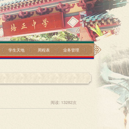
学生天地
周程表
业务管理
阅读:
13282
次