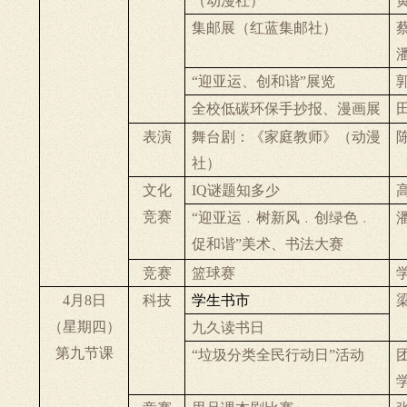
（动漫社）
集邮展（红蓝集邮社）
“迎亚运、创和谐”展览
全校低碳环保手抄报、漫画展
表演
舞台剧：《家庭教师》（动漫
社）
文化
IQ
谜题知多少
竞赛
“迎亚运
﹒
树新风
﹒
创绿色
﹒
促和谐”美术、书法大赛
竞赛
篮球赛
4
月
8
日
科技
学生书市
（星期四）
九久读书日
第九节课
“垃圾分类全民行动日”活动