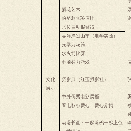
插花艺术
伯努利实验原理
水位自动报警器
喜洋洋过山车（电学实验）
光学万花筒
水火箭比赛
电脑智力游戏
文化
摄影展（红蓝摄影社）
展示
中外优秀电影展播
看电影献爱心—爱心募捐
动漫长画：一起涂鸦一起上色