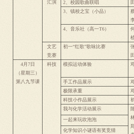
汇演
2
、校园歌曲联唱
3
、镇校之宝（小品）
4
、音乐社（高一
T6
）
文艺
初一“红歌”歌咏比赛
竞赛
4
月
7
日
科技
模拟运动体验
（星期三）
第八九节课
手工作品展示
极限承重
科技小作品展示
我与化学活动展示
一起来玩吹泡泡
化学知识小谜语有奖竞猜