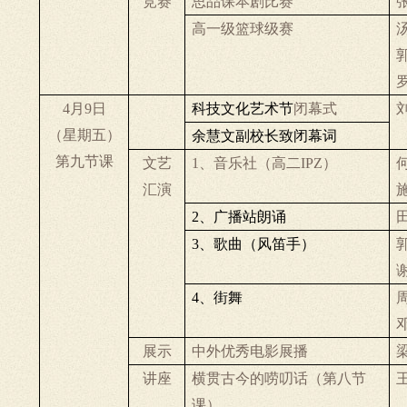
竞赛
思品课本剧比赛
高一级篮球级赛
4
月
9
日
科技文化艺术节
闭幕式
（星期五）
余慧文副校长致闭幕词
第九节课
文艺
1
、音乐社（高二
IPZ
）
汇演
2
、广播站朗诵
3
、歌曲（风笛手）
4
、街舞
展示
中外优秀电影展播
讲座
横贯古今的唠叨话（第八节
课）