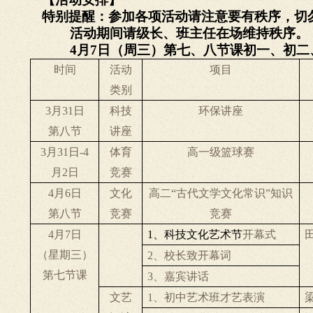
特别提醒：参加各项活动请注意要有秩序，切
活动期间请级长、班主任在场维持秩序。
4
月
7
日（周三）第七、八节课初一、初二
时间
活动
项目
类别
3
月
31
日
科技
环保讲座
第八节
讲座
3
月
31
日
-4
体育
高一级篮球赛
月
2
日
竞赛
4
月
6
日
文化
高二“古代文学文化常识”知识
第八节
竞赛
竞赛
4
月
7
日
1
、科技文化艺术节
开幕式
（星期三）
2
、校长致开幕词
第七节课
3
、嘉宾讲话
文艺
1
、初中艺术班才艺表演