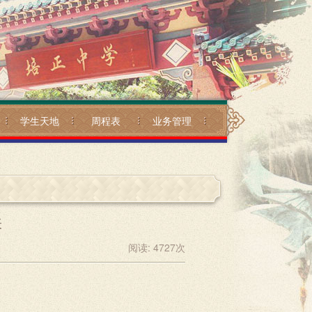
学生天地
周程表
业务管理
表
阅读:
4727
次