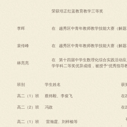
荣获培正红蓝教育教学三等奖
李晖
在 越秀区中青年教师教学技能大赛（解题
裴传峰
在 越秀区中青年教师教学技能大赛（解题
在 第十四届中学生数理化综合实践活动应
林亮亮
学学科二等奖优异成绩，被授予“优秀指导
班别
学生姓名
获
高二（1）班
蔡炜毅、李俊飞
在
高二（2）班
冯政
在
高二（
1
）班
雷瀚霆、刘梓榆等