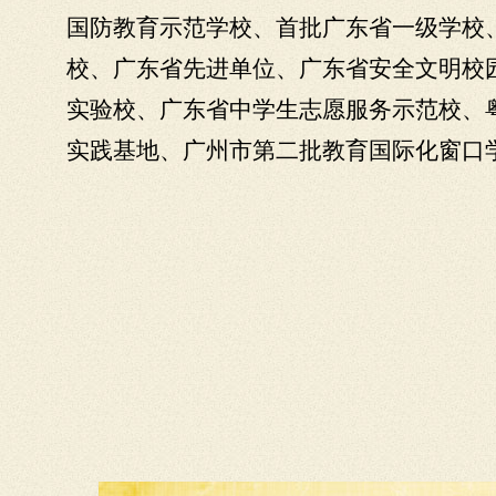
国防教育示范学校、首批广东省一级学校
校、广东省先进单位、广东省安全文明校
实验校、广东省中学生志愿服务示范校、
实践基地、
广州市第二批教育国际化窗口