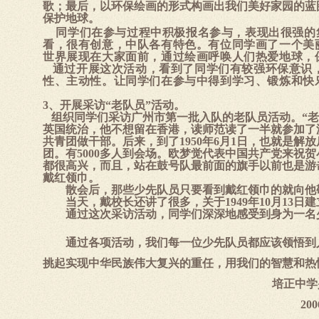
歌；最后，以环保绘画的形式构画出我们美好家园的蓝
保护地球。
同学们在参与过程中积极报名参与，表现出很强的
看，很有创意，中队各有特色。有位同学画了一个美
世界展现在大家面前，通过绘画呼唤人们热爱地球，
通过开展这次活动，看到了同学们有较强环保意识
性、主动性。让同学们在参与中得到学习、锻炼和快
3
、开展采访“老队员”活动。
组织同学们采访广州市第一批入队的老队员活动。“
英国统治，他不想留在香港，读师范读了一半就参加了
共青团做干部。后来，到了
1950
年
6
月
1
日，也就是解放
团。有
5000
多人到会场。欧梦觉代表中国共产党来祝贺
都很高兴，而且，站在鼓号队最前面的旗手以前也是游
戴红领巾。
散会后，那些少先队员只要看到戴红领巾的就向他
当天，戴校长还讲了很多，关于
1949
年
10
月
13
日建
通过这次采访活动，同学们深深地感受到身为一名
通过各项活动，我们每一位少先队员都应该领悟到
挑起实现中华民族伟大复兴的重任，用我们的智慧和热
培正中学
200