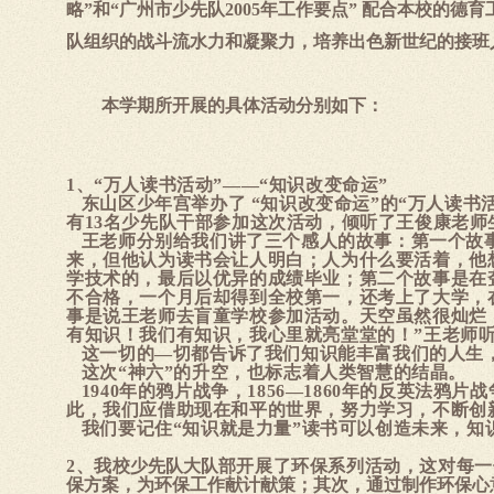
略”和“广州市少先队
2005
年工作要点”
配合本校的德育
队组织的战斗流水力和凝聚力，培养出色新世纪的接班
本学期所开展的具体活动分别如下：
1、“万人读书活动”——“知识改变命运”
东山区少年宫举办了 “知识改变命运”的“万人读
有13名少先队干部参加这次活动，倾听了王俊康老师
王老师分别给我们讲了三个感人的故事：第一个故
来，但他认为读书会让人明白；人为什么要活着，他
学技术的，最后以优异的成绩毕业；第二个故事是在
不合格，一个月后却得到全校第一，还考上了大学，
事是说王老师去盲童学校参加活动。天空虽然很灿烂
有知识！我们有知识，我心里就亮堂堂的！”王老师
这一切的—切都告诉了我们知识能丰富我们的人生
这次“神六”的升空，也标志着人类智慧的结晶。
1940年的鸦片战争，1856—1860年的反英法鸦片战
此，我们应借助现在和平的世界，努力学习，不断创
我们要记住“知识就是力量”读书可以创造未来，
2、我校
少先队大队部
开展了环保系列活动，这对每一
保方案，为环保工作献计献策；其次，通过制作环保心