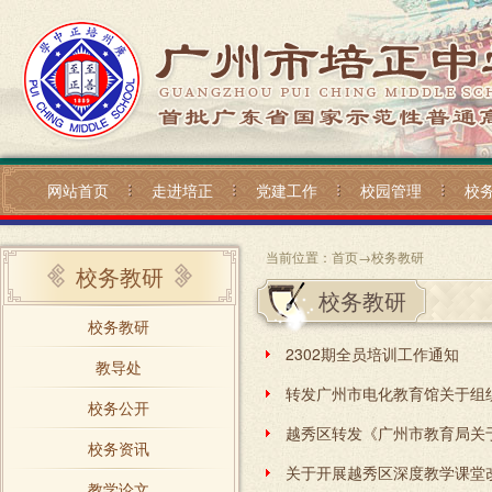
网站首页
走进培正
党建工作
校园管理
校
当前位置：
首页
→
校务教研
校务教研
校务教研
校务教研
2302期全员培训工作通知
教导处
校务公开
校务资讯
教学论文